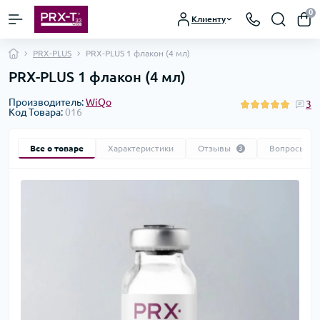
0
Клиенту
PRX-PLUS
PRX-PLUS 1 флакон (4 мл)
PRX-PLUS 1 флакон (4 мл)
Производитель:
WiQo
3
Код Товара:
016
Все о товаре
Характеристики
Отзывы
Вопросы
3
0