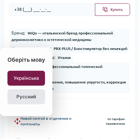
Купить
Бренд:
WiQo — итальянский бренд профессиональной
дермокосметики и эстетической медицины
Название продукта:
PRX-PLUS / Биостимулятор без инъекций
Страна производства:
Италия
Оберіть мову
Тип продукции:
Профессиональный топический
биостимулятор
Українська
Назначение:
Омоложение, повышение упругости, коррекция
морщин и пигментации
Русский
Доставка
Новой почтой в отделения и
по тарифам
почтоматы
перевозчика