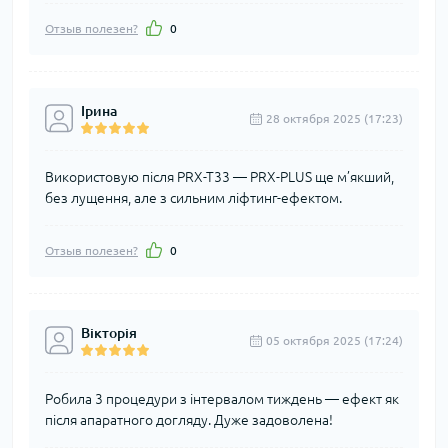
Отзыв полезен?
0
Ірина
28 октября 2025 (17:23)
Використовую після PRX-T33 — PRX-PLUS ще м’якший,
без лущення, але з сильним ліфтинг-ефектом.
Отзыв полезен?
0
Вікторія
05 октября 2025 (17:24)
Робила 3 процедури з інтервалом тиждень — ефект як
після апаратного догляду. Дуже задоволена!