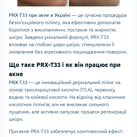
PRX-T33 при акне в Україні
— це сучасна процедура
безін’єкційного пілінгу, яка ефективно допомагає
боротися з висипаннями, постакне та жирністю
шкіри. Завдяки унікальній формулі,
PRX-T33
впливає на глибокі шари шкіри, стимулюючи її
оновлення без агресивного пошкодження поверхні.
Що таке PRX-T33 і як він працює при
акне
PRX-T33
— це інноваційний дермальний пілінг на
основі трихлороцтової кислоти (TCA), перекису
водню та койєвої кислоти. На відміну від класичних
кислотних пілінгів, він не викликає сильного
лущення, але активно запускає процеси регенерації
шкіри.
При акне PRX-T33 забезпечує комплексний ефект: