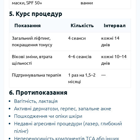
маски, SPF 50+
ванни
5. Курс процедур
Показання
Кількість
Інтервал
Загальний ліфтинг,
4 сеанси
кожні 14
покращення тонусу
днів
Вікові зміни, втрата
4–6 сеансів
кожні 10–14
щільності
днів
Підтримувальна терапія
1 раз на 1,5–2
—
місяці
6. Протипоказання
Вагітність, лактація
Активні дерматози, герпес, запальне акне
Пошкодження чи опіки шкіри
Недавні агресивні процедури (лазер, глибокий
пілінг)
Непереносимість компонентів TCA або інших