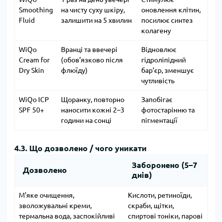
Smoothing
на чисту суху шкіру,
оновлення клітин,
Fluid
залишити на 5 хвилин
посилює синтез
колагену
WiQo
Вранці та ввечері
Відновлює
Cream for
(обов’язково після
гідроліпідний
Dry Skin
флюїду)
бар’єр, зменшує
чутливість
WiQo ICP
Щоранку, повторно
Запобігає
SPF 50+
наносити кожні 2–3
фотостарінню та
години на сонці
пігментації
4.3. Що дозволено / чого уникати
Заборонено (5–7
Дозволено
днів)
М’яке очищення,
Кислоти, ретиноїди,
зволожувальні креми,
скраби, щітки,
термальна вода, заспокійливі
спиртові тоніки, парові