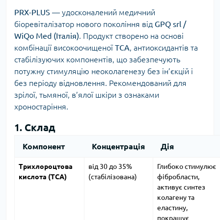
PRX-PLUS
— удосконалений медичний
біоревіталізатор нового покоління від
GPQ srl /
WiQo Med (Італія)
. Продукт створено на основі
комбінації високоочищеної
TCA
, антиоксидантів та
стабілізуючих компонентів, що забезпечують
потужну стимуляцію неоколагенезу без ін’єкцій і
без періоду відновлення. Рекомендований для
зрілої, тьмяної, в’ялої шкіри з ознаками
хроностаріння.
1. Склад
Компонент
Концентрація
Дія
Трихлороцтова
від 30 до 35%
Глибоко стимулює
кислота (TCA)
(стабілізована)
фібробласти,
активує синтез
колагену та
еластину,
покращує