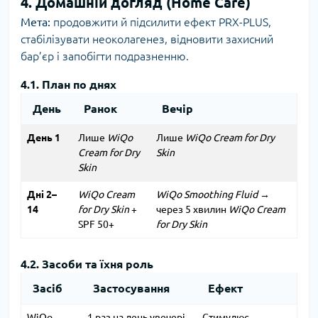
4. Домашній догляд (Home Care)
Мета:
продовжити й підсилити ефект PRX-PLUS,
стабілізувати неоколагенез, відновити захисний
бар’єр і запобігти подразненню.
4.1. План по днях
День
Ранок
Вечір
День 1
Лише
WiQo
Лише
WiQo Cream for Dry
Cream for Dry
Skin
Skin
Дні 2–
WiQo Cream
WiQo Smoothing Fluid
→
14
for Dry Skin
+
через 5 хвилин
WiQo Cream
SPF 50+
for Dry Skin
4.2. Засоби та їхня роль
Засіб
Застосування
Ефект
WiQo
1 раз на день увечері
Стимулює