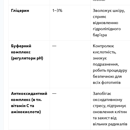
Гліцерин
1–3%
Зволожує шкіру,
сприяє
відновленню
гідроліпідного
бар’єра
Буферний
—
Контролює
комплекс
кислотність,
(регулятори pH)
знижує
подразнення,
робить процедуру
безпечною для
всіх фототипів
Антиоксидантний
—
Запобігає
комплекс (в т.ч.
оксидативному
вітамін C та
стресу, підтримує
амінокислоти)
оновлення клітин
та захист від
вільних радикалів