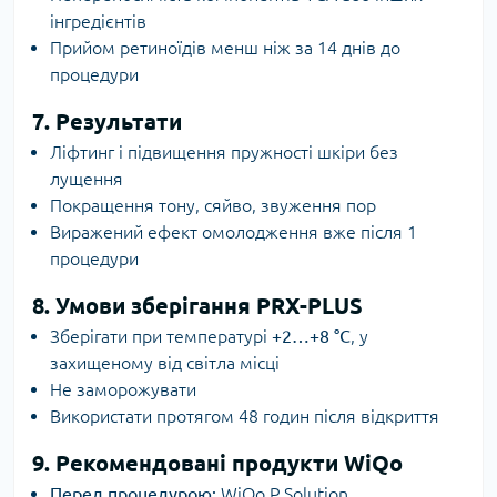
інгредієнтів
Прийом ретиноїдів менш ніж за 14 днів до
процедури
7. Результати
Ліфтинг і підвищення пружності шкіри без
лущення
Покращення тону, сяйво, звуження пор
Виражений ефект омолодження вже після 1
процедури
8. Умови зберігання PRX-PLUS
Зберігати при температурі
+2…+8 °C
, у
захищеному від світла місці
Не заморожувати
Використати протягом 48 годин після відкриття
9. Рекомендовані продукти WiQo
Перед процедурою:
WiQo P Solution