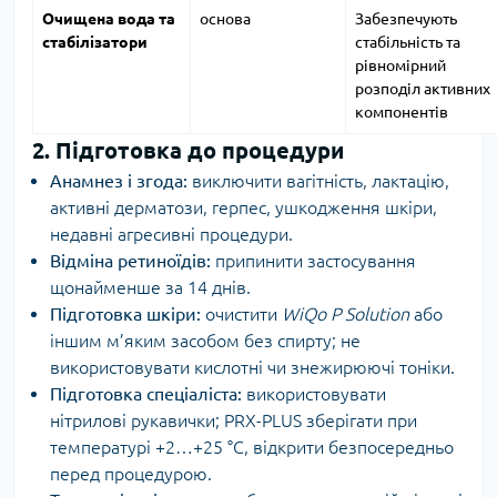
Очищена вода та
основа
Забезпечують
стабілізатори
стабільність та
рівномірний
розподіл активних
компонентів
2. Підготовка до процедури
Анамнез і згода:
виключити вагітність, лактацію,
активні дерматози, герпес, ушкодження шкіри,
недавні агресивні процедури.
Відміна ретиноїдів:
припинити застосування
щонайменше за 14 днів.
Підготовка шкіри:
очистити
WiQo P Solution
або
іншим м’яким засобом без спирту; не
використовувати кислотні чи знежирюючі тоніки.
Підготовка спеціаліста:
використовувати
нітрилові рукавички; PRX-PLUS зберігати при
температурі +2…+25 °C, відкрити безпосередньо
перед процедурою.