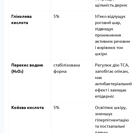
щільність дерми
Гліколева
5%
М’яко відлущує
кислота
роговий шар,
підвищує
проникнення
активних речовин
і вирівнює тон
шкіри
Перекис водню
стабілізована
Регулює дію TCA,
(H₂O₂)
форма
запобігає опікам,
має
антибактеріальний
ефект і захищає
епідерміс
Койєва кислота
5%
Освітлює шкіру,
зменшує
гіперпігментацію
та постзапальні
плями