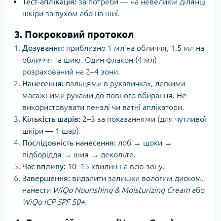
Тест-аплікація:
за потреби — на невеликій ділянці
шкіри за вухом або на шиї.
3. Покроковий протокол
Дозування:
приблизно 1 мл на обличчя, 1,5 мл на
обличчя та шию. Один флакон (4 мл)
розрахований на 2–4 зони.
Нанесення:
пальцями в рукавичках, легкими
масажними рухами до повного вбирання. Не
використовувати пензлі чи ватні аплікатори.
Кількість шарів:
2–3 за показаннями (для чутливої
шкіри — 1 шар).
Послідовність нанесення:
лоб → щоки →
підборіддя → шия → декольте.
Час впливу:
10–15 хвилин на всю зону.
Завершення:
видалити залишки вологим диском,
нанести
WiQo Nourishing & Moisturizing Cream
або
WiQo ICP SPF 50+
.